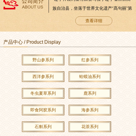
族自治县，坐落于世界文化遗产“髙句丽”第
一代王城“纥升骨城”发祥地五女山脚下。这
查看详细
里山清水秀，人杰地灵，土地肥沃，植物
生长茂盛。优良的气候和地理条件孕育
产品中心 / Product Display
着“高丽朱蒙”品牌人参系列产品的崛起。公
司成立于2004年6月，注册资本金2090万
野山参系列
红参系列
元。2006年8月通过国家食品药品监督管理
局GMP认证，是辽宁省首家通过GMP认...
西洋参系列
蛤蟆油系列
冬虫夏草系列
鹿系列
即食阿胶系列
海参系列
石斛系列
花茶系列