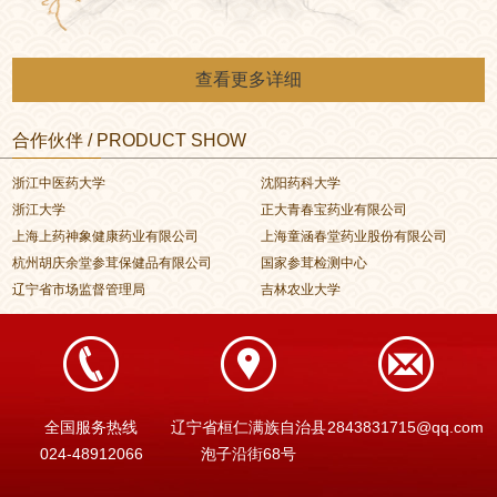
查看更多详细
合作伙伴 / PRODUCT SHOW
浙江中医药大学
沈阳药科大学
浙江大学
正大青春宝药业有限公司
上海上药神象健康药业有限公司
上海童涵春堂药业股份有限公司
杭州胡庆余堂参茸保健品有限公司
国家参茸检测中心
辽宁省市场监督管理局
吉林农业大学
全国服务热线
辽宁省桓仁满族自治县
2843831715@qq.com
024-48912066
泡子沿街68号