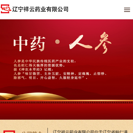
辽宁祥云药业有限公司位于辽宁省桓仁满