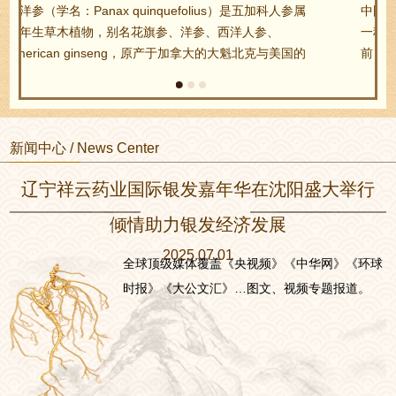
中国是最早应用人参的国家和地区，并将人参发展成了
一种特殊的文化，这是对世界的一大贡献。早在2000年
前，《神农本草经》中对野山参的药用价值就有了详细
的记载，“主补五脏，安精神，定魂魄，止惊悸，除邪
气，明目，开心益智，久服轻身延年”。李时珍在《本
草纲目》中称野山参为“神草”，谓“人参治男妇一切虚
症，发热自汗，眩晕”。在现代的中草药书籍中，记载
新闻中心 / News Center
人参有大补元气，固脱生津，安神益智的功能。 《野山
参鉴定及分等质量GB/T 18765-2015》国家标准将自然
辽宁祥云药业国际银发嘉年华在沈阳盛大举行
生长于深山密林15年以上的人参可称之为野山参。
倾情助力银发经济发展
2025.07.01
全球顶级媒体覆盖《央视频》《中华网》《环球
时报》《大公文汇》…图文、视频专题报道。