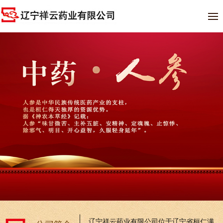
辽宁祥云药业有限公司位于辽宁省桓仁满