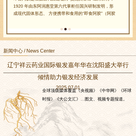
1920 年由东阿润惠堂第六代掌柜任国兴研制发明，形
成现代固体形态、 方便携带和食用的“即食阿胶”（阿胶
糕）。任国兴随之首创凝胶 成糕法，将黑芝麻、核桃
仁、桂圆肉、绍酒、冰糖等… …
新闻中心 / News Center
辽宁祥云药业国际银发嘉年华在沈阳盛大举行
倾情助力银发经济发展
2025.07.01
全球顶级媒体覆盖《央视频》《中华网》《环球
时报》《大公文汇》…图文、视频专题报道。