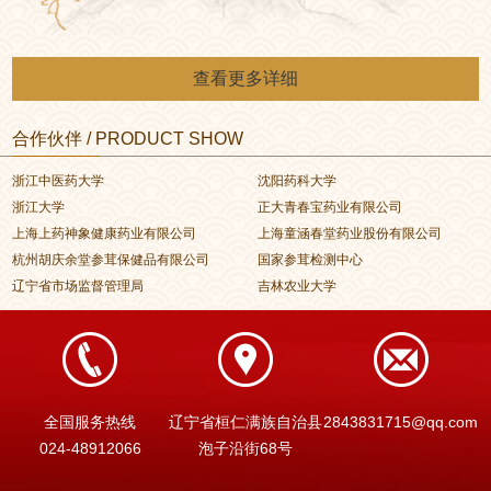
查看更多详细
合作伙伴 / PRODUCT SHOW
浙江中医药大学
沈阳药科大学
浙江大学
正大青春宝药业有限公司
上海上药神象健康药业有限公司
上海童涵春堂药业股份有限公司
杭州胡庆余堂参茸保健品有限公司
国家参茸检测中心
辽宁省市场监督管理局
吉林农业大学
全国服务热线
辽宁省桓仁满族自治县
2843831715@qq.com
024-48912066
泡子沿街68号