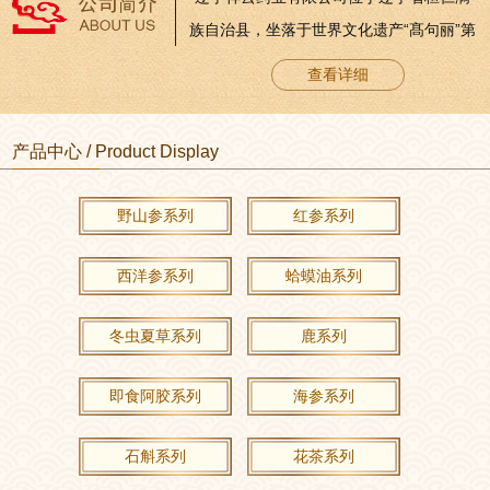
族自治县，坐落于世界文化遗产“髙句丽”第
一代王城“纥升骨城”发祥地五女山脚下。这
查看详细
里山清水秀，人杰地灵，土地肥沃，植物
生长茂盛。优良的气候和地理条件孕育
产品中心 / Product Display
着“高丽朱蒙”品牌人参系列产品的崛起。公
司成立于2004年6月，注册资本金2090万
野山参系列
红参系列
元。2006年8月通过国家食品药品监督管理
局GMP认证，是辽宁省首家通过GMP认...
西洋参系列
蛤蟆油系列
冬虫夏草系列
鹿系列
即食阿胶系列
海参系列
石斛系列
花茶系列