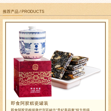
推荐产品 / PRODUCTS
即食阿胶糕瓷罐装
即食阿胶是根据唐代宫廷秘方“贵妃美容膏”组方所得，