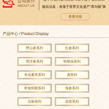
族自治县，坐落于世界文化遗产“髙句丽”第
一代王城“纥升骨城”发祥地五女山脚下。这
查看详细
里山清水秀，人杰地灵，土地肥沃，植物
生长茂盛。优良的气候和地理条件孕育
产品中心 / Product Display
着“高丽朱蒙”品牌人参系列产品的崛起。公
司成立于2004年6月，注册资本金2090万
野山参系列
红参系列
元。2006年8月通过国家食品药品监督管理
局GMP认证，是辽宁省首家通过GMP认...
西洋参系列
蛤蟆油系列
冬虫夏草系列
鹿系列
即食阿胶系列
海参系列
石斛系列
花茶系列