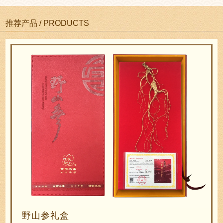
推荐产品 / PRODUCTS
即食阿胶糕瓷罐装
即食阿胶是根据唐代宫廷秘方“贵妃美容膏”组方所得