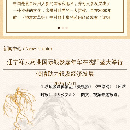
参发展成了
1920 年由东阿润惠堂第六代掌柜任国兴研制发明，
在2000年
成现代固体形态、 方便携带和食用的“即食阿胶”（
就有了详细
糕）。任国兴随之首创凝胶 成糕法，将黑芝麻、核
悸，除邪
仁、桂圆肉、绍酒、冰糖等… …
珍在《本
妇一切虚
中，记载
新闻中心 / News Center
。 《野山
国家标准将自然
辽宁祥云药业国际银发嘉年华在沈阳盛大举行
山参。
倾情助力银发经济发展
2025.07.01
全球顶级媒体覆盖《央视频》《中华网》《环球
时报》《大公文汇》…图文、视频专题报道。