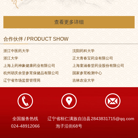
查看更多详细
合作伙伴 / PRODUCT SHOW
浙江中医药大学
沈阳药科大学
浙江大学
正大青春宝药业有限公司
上海上药神象健康药业有限公司
上海童涵春堂药业股份有限公司
杭州胡庆余堂参茸保健品有限公司
国家参茸检测中心
辽宁省市场监督管理局
吉林农业大学
全国服务热线
辽宁省桓仁满族自治县
2843831715@qq.com
024-48912066
泡子沿街68号