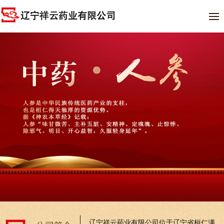
辽宁祥云药业有限公司位于辽宁省桓仁满