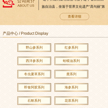
族自治县，坐落于世界文化遗产“髙句丽”第
一代王城“纥升骨城”发祥地五女山脚下。这
查看详细
里山清水秀，人杰地灵，土地肥沃，植物
生长茂盛。优良的气候和地理条件孕育
产品中心 / Product Display
着“高丽朱蒙”品牌人参系列产品的崛起。公
司成立于2004年6月，注册资本金2090万
野山参系列
红参系列
元。2006年8月通过国家食品药品监督管理
局GMP认证，是辽宁省首家通过GMP认...
西洋参系列
蛤蟆油系列
冬虫夏草系列
鹿系列
即食阿胶系列
海参系列
石斛系列
花茶系列