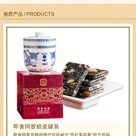
推荐产品 / PRODUCTS
即食阿胶糕瓷罐装
即食阿胶是根据唐代宫廷秘方“贵妃美容膏”组方所得，