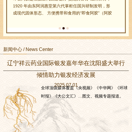
1920 年由东阿润惠堂第六代掌柜任国兴研制发明，形
成现代固体形态、 方便携带和食用的“即食阿胶”（阿胶
糕）。任国兴随之首创凝胶 成糕法，将黑芝麻、核桃
仁、桂圆肉、绍酒、冰糖等… …
新闻中心 / News Center
辽宁祥云药业国际银发嘉年华在沈阳盛大举行
倾情助力银发经济发展
2025.07.01
全球顶级媒体覆盖《央视频》《中华网》《环球
时报》《大公文汇》…图文、视频专题报道。