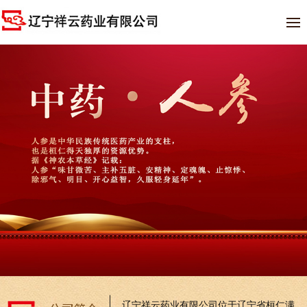
辽宁祥云药业有限公司位于辽宁省桓仁满