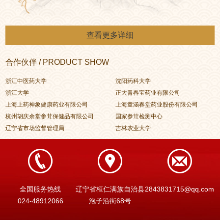
查看更多详细
合作伙伴 / PRODUCT SHOW
浙江中医药大学
沈阳药科大学
浙江大学
正大青春宝药业有限公司
上海上药神象健康药业有限公司
上海童涵春堂药业股份有限公司
杭州胡庆余堂参茸保健品有限公司
国家参茸检测中心
辽宁省市场监督管理局
吉林农业大学
全国服务热线
辽宁省桓仁满族自治县
2843831715@qq.com
024-48912066
泡子沿街68号