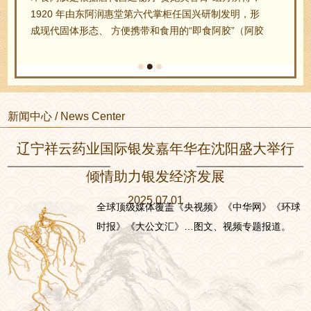
1920 年由东阿润惠堂第六代掌柜任国兴研制发明，形
成现代固体形态、 方便携带和食用的“即食阿胶”（阿胶
糕）。任国兴随之首创凝胶 成糕法，将黑芝麻、核桃
仁、桂圆肉、绍酒、冰糖等… …
新闻中心 / News Center
辽宁祥云药业国际银发嘉年华在沈阳盛大举行
倾情助力银发经济发展
2025.07.01
全球顶级媒体覆盖《央视频》《中华网》《环球
时报》《大公文汇》…图文、视频专题报道。