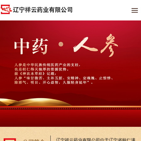
辽宁祥云药业有限公司位于辽宁省桓仁满