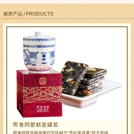
推荐产品 / PRODUCTS
即食阿胶糕瓷罐装
即食阿胶是根据唐代宫廷秘方“贵妃美容膏”组方所得，