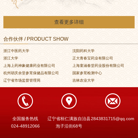
查看更多详细
合作伙伴 / PRODUCT SHOW
浙江中医药大学
沈阳药科大学
浙江大学
正大青春宝药业有限公司
上海上药神象健康药业有限公司
上海童涵春堂药业股份有限公司
杭州胡庆余堂参茸保健品有限公司
国家参茸检测中心
辽宁省市场监督管理局
吉林农业大学
全国服务热线
辽宁省桓仁满族自治县
2843831715@qq.com
024-48912066
泡子沿街68号