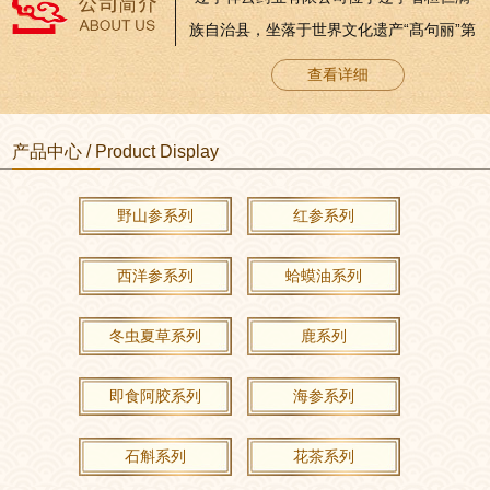
族自治县，坐落于世界文化遗产“髙句丽”第
一代王城“纥升骨城”发祥地五女山脚下。这
查看详细
里山清水秀，人杰地灵，土地肥沃，植物
生长茂盛。优良的气候和地理条件孕育
产品中心 / Product Display
着“高丽朱蒙”品牌人参系列产品的崛起。公
司成立于2004年6月，注册资本金2090万
野山参系列
红参系列
元。2006年8月通过国家食品药品监督管理
局GMP认证，是辽宁省首家通过GMP认...
西洋参系列
蛤蟆油系列
冬虫夏草系列
鹿系列
即食阿胶系列
海参系列
石斛系列
花茶系列